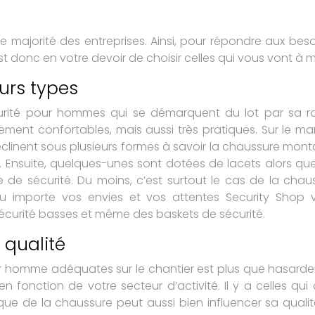
 majorité des entreprises. Ainsi, pour répondre aux besoi
est donc en votre devoir de choisir celles qui vous vont à me
urs types
rité pour hommes qui se démarquent du lot par sa robu
ement confortables, mais aussi très pratiques. Sur le m
éclinent sous plusieurs formes à savoir la chaussure mon
 Ensuite, quelques-unes sont dotées de lacets alors que d
ure de sécurité. Du moins, c’est surtout le cas de la c
eu importe vos envies et vos attentes Security Shop
écurité basses et même des baskets de sécurité.
 qualité
ur homme
adéquates sur le chantier est plus que hasarde
en fonction de votre secteur d’activité. Il y a celles qu
arque de la chaussure peut aussi bien influencer sa quali