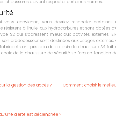
 les chaussures doivent respecter certaines normes.
rité
ui vous convienne, vous devriez respecter certaine
lles résistent à l’huile, aux hydrocarbures et sont dotées
 S2 qui s’adressent mieux aux activités externes. Elle
 son prédécesseur sont destinées aux usages externes. 
es fabricants ont pris soin de produire la chaussure S4 f
e choix de la chaussure de sécurité se fera en fonction d
our la gestion des accès ?
Comment choisir le meille
qu’une alerte est déclenchée ?